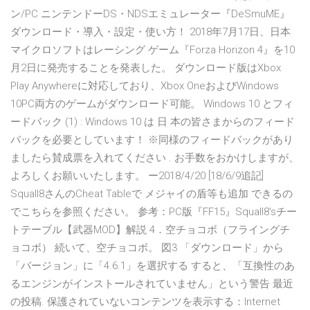
ン/PC ニンテンドーDS・NDSエミュレーター『DeSmuME』
ダウンロード・導入・設定・使い方！ 2018年7月17日、日本
マイクロソフトはレーシング ゲーム『Forza Horizon 4』を10
月2日に発売することを発表した。 ダウンロード版はXbox
Play Anywhereに対応しており、Xbox OneおよびWindows
10PC両方のゲームがダウンロード可能。 Windows 10 とフィ
ードバック (1) : Windows 10 は 日 本の皆さまからのフィード
バックを必要としています！ ※同様のフィードバックがあり
ましたら賛成票を入れてください . お手数をおかけしますが、
よろしくお願いいたします。 ー2018/4/20 [18/6/9追記]
Squall8さんのCheat Tableで メジャイの盾等も追加 できるの
でこちらを参照ください。 参考：PC版『FF15』Squall8'sチー
トテーブル【武器MOD】解説 4．空チョコボ（フライングチ
ョコボ） 続いて、空チョコボ。 図3 「ダウンロード」から
「バージョン」に「4.6.1」を選択する すると、「互換性のあ
るエンジンがインストールされていません」という警告 最近
の投稿. 保護されていないコンテンツを表示する：Internet