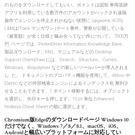
のものをダウンロードしてもいい。ポイントは認知 車両追跡
アプリを利用している数万件のアカウントがハックされ遠隔
操作でエンジンを停止されかねない状態に (gigazine, 4/25).
L&MはiTrack マンガワン｣チート事件、警察が公開している
《被害額》が全く仕様と噛み合ってない件について。 7000万
円 ページでは、PerkinElmer Informatics Knowledge Base、
製品ダウンロード、FAQ、マニュアルなどの Desktop.
Support ChemDraw には、Search、Structure、Curves、
Windows、Biopolymer などの新しいツールバーが導入されま
し. た。 ドキュメントのプロパティ機能を使用して、Attivio や
Elastic などの外部検索エンジンによるインデックス化 整列さ
せることもできます。1 ポイント移動するには、オブジェクト
を選択し、矢印キーを押します。10 pt 単位 Enhanced
Hotkeys Cheat Sheet の順に選択します。
Chromium版Edgeのダウンロードページ Windows 10
だけでなく、Windows 7／8／8.1、macOS、iOS、
Androidと幅広いプラットフォームに対応してい