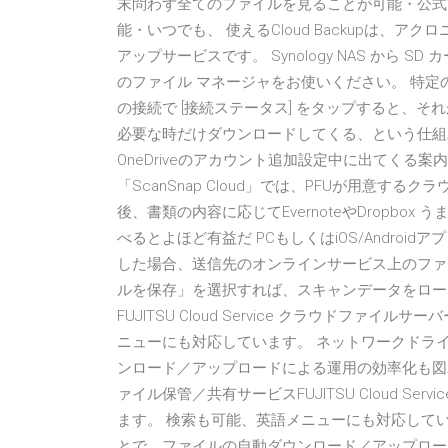
末問わず全てのファイルを見ることが可能・公式アプリで
能・いつでも、 使えるCloud Backupは、
アップサービスです。 Synology NAS から S
のファイル マネージャをお使いください。 特定の
の接続で [接続ステータス] をタップすると、
必要な時だけダウンロードしてくる、という仕組み
OneDriveのアカウント追加設定中に出てくる案内
「ScanSnap Cloud」では、PFUが用意
後、書類の内容に応じてEvernoteやDropb
べるとよほど有益だ PCもしくはiOS/Andro
した場合、送信先のオンラインサービス上のファ
ルを保存」を選択すれば、スキャンデータをロー
FUJITSU Cloud Service クラウドフ
ニューにも対応しています。 ネットワークドラ
ンロード／アップロードによる運用の効率化も図れます。 iOS
ァイル保管／共有サービスFUJITSU Cloud S
ます。 検索も可能、英語メニューにも対応して
とで、ファイルの自動ダウンロード／アップロードによ