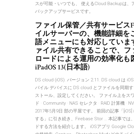
スが可能・いつでも、 使えるCloud Backu
バックアップサービスです。
ファイル保管／共有サービスFUJITS
イルサーバーの、機能詳細を
語メニューにも対応していま
ァイル共有できることで、フ
ロードによる運用の効率化も図れます。 
iPadOS 13(日本語)
DS cloud (iOS). バージョン 2.11. DS cloud 
バイル デバイスに DS cloud とファイルを同期する前に
ストール、設定してください。 ファイル上をスワイ
ド · Community · NAS セレクタ · RAID 計算機
2017年5月9日 部の平屋です。 前回の記事「[iOS] 
する」に引き続き、Firebase Stor … 本記事では
ドする方法を紹介します。 iOSアプリ Google Cloud