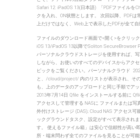
Safari 12. iPadOS 13(日本語) 「PD
クを入れ、ON状態とします。 次回以降、PDFは常
上だけではなく、Web上で表示したPDFが全て
ファイルのダウンロード画面で<開く>をクリッ
iOS 13/iPadOS 13以降でSoliton SecureB
パーソナルクラウドストレージを使用すれば、写
しながら、お使いのすべてのデバイスからアクセ
ピックをご覧ください。パーソナルクラウド 2020年2月2
と、/cloud/project/ 内のリストが表示
も、上のデータのアップロードと同じ手順でアップロード
2013年7月14日 Qfile をインストールする前に Q
アクセスして管理する NASに ファイルまたは写
外付けストレージ (DAS); Cloud NAS 
ックグラウンドタスク、設定がすべて表示されます。 Qf
す。 使えるファイル箱」は安心で信頼性が高い
所・端末問わず全てのファイルを見ることが可能・公式ア