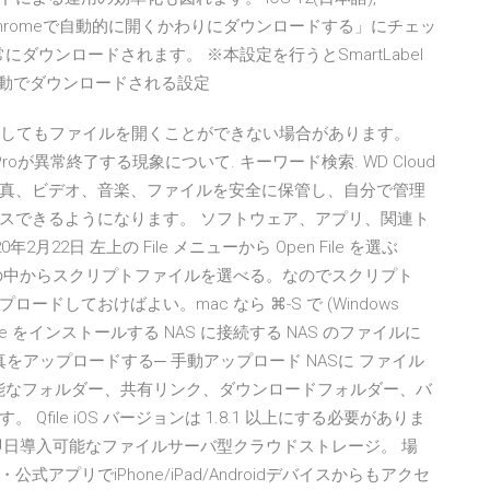
FファイルをChromeで自動的に開くかわりにダウンロードする」にチェッ
にダウンロードされます。 ※本設定を行うとSmartLabel
自動でダウンロードされる設定
クしてもファイルを開くことができない場合があります。
rowser Proが異常終了する現象について. キーワード検索. WD Cloud
真、ビデオ、音楽、ファイルを安全に保管し、自分で管理
スできるようになります。 ソフトウェア、アプリ、関連ト
2日 左上の File メニューから Open File を選ぶ
され、その中からスクリプトファイルを選べる。なのでスクリプト
しておけばよい。mac なら ⌘-S で (Windows
file をインストールする NAS に接続する NAS のファイルに
真をアップロードする─ 手動アップロード NASに ファイル
アクセス可能なフォルダー、共有リンク、ダウンロードフォルダー、バ
ile iOS バージョンは 1.8.1 以上にする必要がありま
即日導入可能なファイルサーバ型クラウドストレージ。 場
プリでiPhone/iPad/Androidデバイスからもアクセ