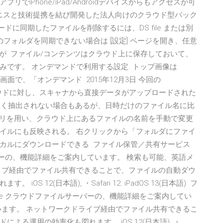
iPhone/iPad/Androidデバイスからもアクセスが可
アクロニスと技術提携を結び開発した法人向けのクラウド型バック
D カードに同期したファイルを削除するには、DS file または別
フォルダを同期できない場合は [設定] ページを開き、任意
それが ファイル/コンテンツはクラウド上に保存しておいて、
です。 オンデマンドで利用する設定. トップ画像は
画面で、「オンデマンド 2015年12月3日 今回の
するクラウドに対し、スキャナから直接データがアップロードされた
ox うまく抽出されない場合もあるが、日時だけのファイル名に比
idアプリを用い、クラウド上にあるファイルの名前を手動で変更
イルにも反映される。 右クリックから「フォルダにファイ
カルにダウンロードできる ファイル保管／共有サービス
ァイルサーバーの、機能詳細をご案内しています。 検索も可能、英語メ
イブ経由でファイル共有できることで、ファイルの自動ダウ
 12(日本語), ・Safari 12. iPadOS 13(日本語) フ
ervice クラウドファイルサーバーの、機能詳細をご案内してい
います。 ネットワークドライブ経由でファイル共有できるこ
る運用の効率化も図れます。 iOS 12(日本語), ・