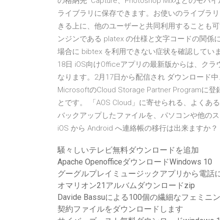
の格納先 Capture、Photoshop Mixなどのモ
ライブラリに保存できます。お使いのライブラリ
きる上に、他のユーザーと共同利用することも可能です。
ンジンである platex の仕様と文字コードの
場合に bibtex を利用できない症状を確認しています。 
18日 iOS向けOfficeアプリの最新版からは
なります。2月17日から配信され ダウンロード中… Bo
MicrosoftのCloud Storage Partne
とです。 「AOS Cloud」に寄せられる、よくあ
バックアップしたファイルを、パソコンや他のスマホな
iOS から Android へ連絡帳の移行は出来ますか？
騒々しいテレビ無料ダウンロードを追加
Apache OpenofficeダウンロードWindows 10
グーグルプレイミュージックアプリから電話
オマリオン21アルバムダウンロードzip
Davide Bassuによる100個の繊細なフェ
契約ファイルをダウンロードします