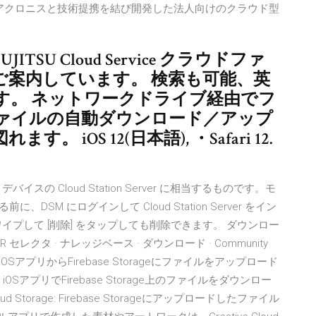
pは、アクロニスと技術提携を結び開発した法人向けのクラウド型
U Cloud Service クラウドファ
ご案内しています。 検索も可能、英
す。 ネットワークドライブ経由でフ
ァイルの自動ダウンロード／アップ
iOS 12(日本語), ・Safari 12.
は iOS デバイスの Cloud Station Server に相当するものです。モ
、DSM にログインして Cloud Station Server をイン
プして [削除] をタップしても削除できます。 ダウンロー
 · NVR セレクタ · ナレッジベース · ダウンロード · Community
iOSアプリからFirebase Storageにファイルをアップロード
、iOSアプリでFirebase Storage上のファイルをダウンロー
 Storage: Firebase Storageにアップロードしたファイル